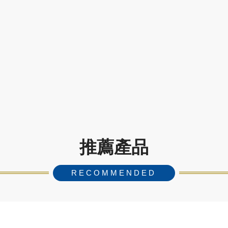
推薦產品
RECOMMENDED