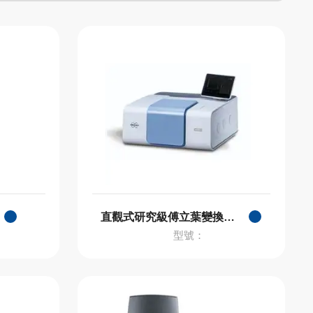
直觀式研究級傅立葉變換紅外（FTIR）光譜儀
型號：