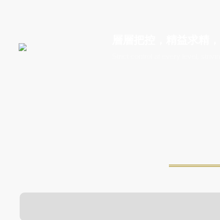
層層把控，精益求精
Strict control at every level, stri