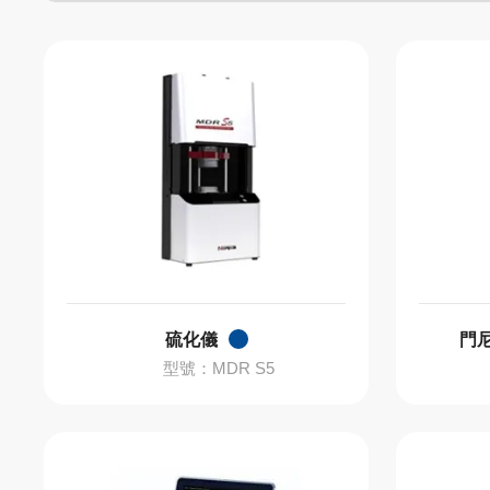
硫化儀
門尼
型號：MDR S5