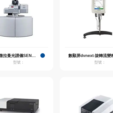
智能顯微拉曼光譜儀SENTERRA II
數顯屏dvnext-旋轉流變
型號：
型號：